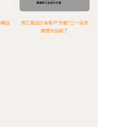
結構設
用工業設計為客戶“升艙”!三一這些
獲獎作品絕了