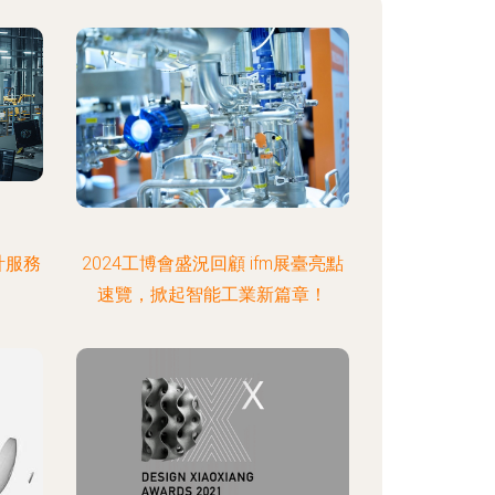
計服務
2024工博會盛況回顧 ifm展臺亮點
速覽，掀起智能工業新篇章！