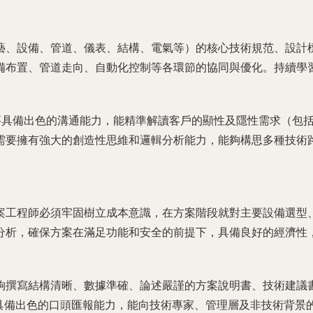
藝、設備、管道、儀表、結構、電氣等）的核心技術規范、設計
備布置、管道走向、自動化控制等各環節的協同與優化。持續學
需要具備出色的溝通能力，能精準解讀客戶的顯性及隱性需求（包
需要擁有強大的創造性思維和邏輯分析能力，能夠構思多種技術
案工程師必須牢固樹立成本意識，在方案階段就對主要設備選型
分析，確保方案在滿足功能和安全的前提下，具備良好的經濟性
夠撰寫結構清晰、數據準確、論述嚴謹的方案說明書、技術建議
并具備出色的口頭匯報能力，能向技術專家、管理層及非技術背景