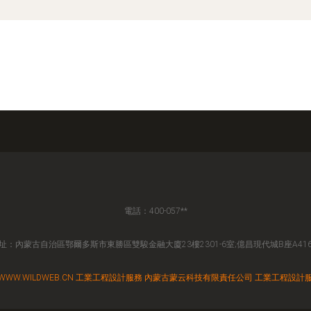
電話：400-057**
址：內蒙古自治區鄂爾多斯市東勝區雙駿金融大廈23樓2301-6室;億昌現代城B座A41
WWW.WILDWEB.CN
工業工程設計服務
內蒙古蒙云科技有限責任公司
工業工程設計